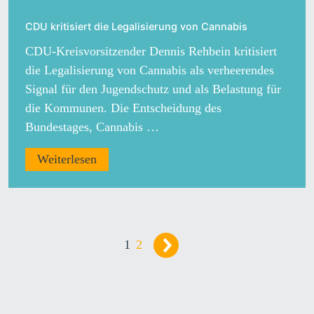
CDU kritisiert die Legalisierung von Cannabis
CDU-Kreisvorsitzender Dennis Rehbein kritisiert
die Legalisierung von Cannabis als verheerendes
Signal für den Jugendschutz und als Belastung für
die Kommunen. Die Entscheidung des
Bundestages, Cannabis …
Weiterlesen
Seitennummerieru
der
1
2
Beiträge